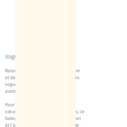
Voguer… et partager
Ralentir et donc changer de vie, vivre 
et donc apprendre et découvrir, mais 
voguer aussi, sinon le projet serait 
autre !
Pour bien terminer cette année, le 
cœur battant d’Escondida Croisières, ce 
bateau qui sera tout à la fois le cocon 
et l’ouverture vers l’horizon, vient de 