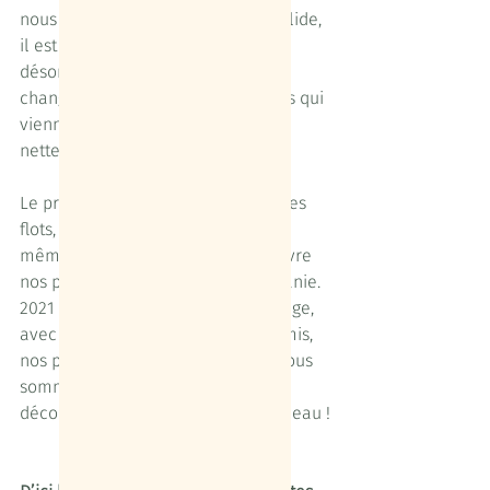
nous rejoindre. Il est beau, il est solide, 
il est confortable ! L’équipage est 
désormais au complet, l’aventure 
change de dimension pour les mois qui 
viennent, et les préparatifs seront 
nettement moins terrestres.
Le printemps nous verra donc sur les 
flots, formés, tamponnés, peut-être 
même déjà vaccinés, pour poursuivre 
nos préparatifs au cœur de l’Occitanie. 
2021 sera donc une année de partage, 
avec nos accompagnateurs, nos amis, 
nos partenaires et nos clients, et nous 
sommes impatients de leur faire 
découvrir le nomadisme au fil de l’eau !