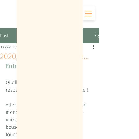
Post
30 déc. 2020
2020, année suspendue…
Entre rêve et réalité
Quelle idée de quitter nos emplois 
respectifs à l’orée d’une telle année ! 
Aller poursuivre un rêve alors que le 
monde s’apprête à s’enfoncer dans 
une crise sanitaire inédite, qui 
bousculera le quotidien de tous et 
touchera cruellement certains.