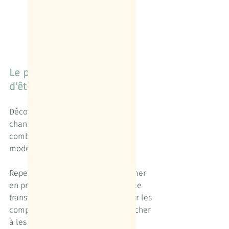
Le plaisir d’apprendre… et 
d’être accompagnés
Découvrir nos lacunes et avoir la 
chance de pouvoir s’attacher à les 
combler, cela fut notre école de 
modestie et de rigueur en 2020.
Repenser un rêve pour le transformer 
en projet, travailler un projet pour le 
transformer en entreprise, identifier les 
compétences nécessaires et s’attacher 
à les acquérir…