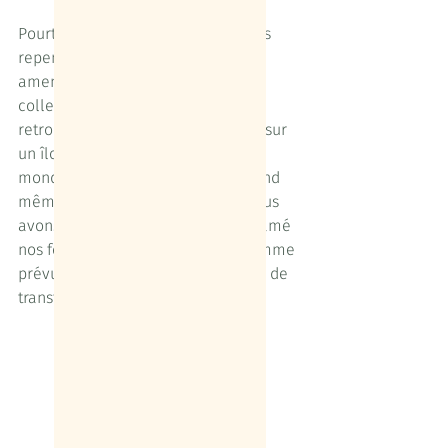
Pourtant, c’est sans regret que nous 
repensons à ce choix, qui nous a 
amené à quitter nos chaleureux 
collectifs de travail pour nous 
retrouver confinés à deux, comme sur 
un îlot à l’abri de l’agitation de ce 
monde qui semble un peu fou quand 
même. Et c’est sans hésiter que nous 
avons lancé nos préparatifs et entamé 
nos formations, pour être prêts comme 
prévu en 2021, quoiqu’il arrive, afin de 
transformer le rêve en réalité !