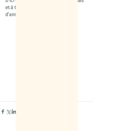
D’ici là, nous vous souhaitons à toutes 
et à tous de très belles fêtes de fin 
d’année !