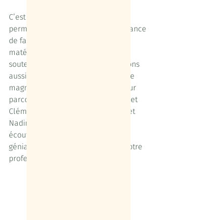
C’est une remise en cause 
permanente, que nous avons la chance 
de faire dans de bonnes conditions 
matérielles et à deux, en nous 
soutenant mutuellement. Nous avons 
aussi eu la chance de rencontrer de 
magnifiques accompagnatrices pour 
parcourir ce chemin : Fanny, Claire et 
Clémence, Fanny et Sophie, Laure et 
Nadine : merci à toutes pour votre 
écoute, votre patience, vos idées 
géniales, votre bonne humeur et votre 
professionnalisme !