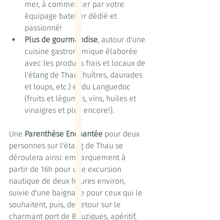
mer, à commencer par votre 
équipage batelier dédié et 
passionné!
Plus de gourmandise
, autour d'une 
cuisine gastronomique élaborée 
avec les produits frais et locaux de 
l'étang de Thau (huîtres, daurades 
et loups, etc.) et du Languedoc 
(fruits et légumes, vins, huiles et 
vinaigres et plus encore!).
Une 
Parenthèse Enchantée
 pour deux 
personnes sur l'étang de Thau se 
déroulera ainsi: embarquement à 
partir de 16h pour une excursion 
nautique de deux heures environ, 
suivie d'une baignade pour ceux qui le 
souhaitent, puis, de retour sur le 
charmant port de Bouzigues, apéritif, 