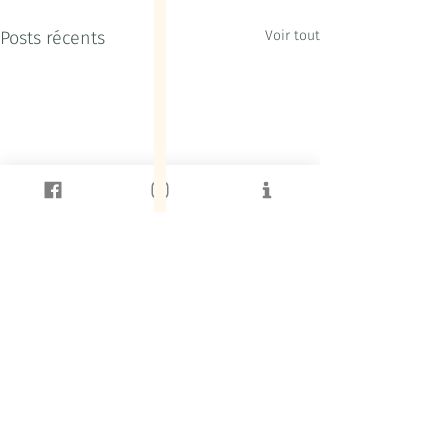
Posts récents
Voir tout
Commentaires
Se retrouver
Reconnaissance