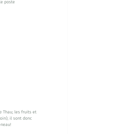
le poste 
Thau; les fruits et 
in); il sont donc 
éneau!