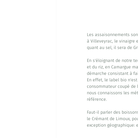
Les assaisonnements sont t
à Villeveyrac, le vinaigr
quant au sel, il sera de 
En s'éloignant de notre te
et du riz, en Camargue ma
démarche consistant à fair
En effet, le label bio n'e
consommateur coupé de la 
nous connaissons les méth
référence.
Faut-il parler des boisso
le Crémant de Limoux, pour
exception géographique: el