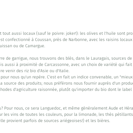
out aussi locaux (sauf le poivre: joker!): les olives et l'huile sont pr
e est confectionné à Coussan, près de Narbonne, avec les raisins locau
Gruissan ou de Camargue.
rre de garrigue, nous trouvons des blés, dans le Lauragais, sources de 
is aussi à proximité de Carcassonne, avec un choix de variété qui fait 
e venir des riz bio d'Asie ou d'Italie.
st pour nous qu'un repère. C'est en fait un indice convenable, un "mieux 
source des produits; nous préférons nous fournir auprès d'un produc
odes d'agriculture raisonnée, plutôt qu'importer du bio dont le label 
ns? Pour nous, ce sera Languedoc, et même généralement Aude et Hérau
 les vins de toutes les couleurs, pour la limonade, les thés pétillants
le provient parfois de sources ariégeoises!) et les bières.