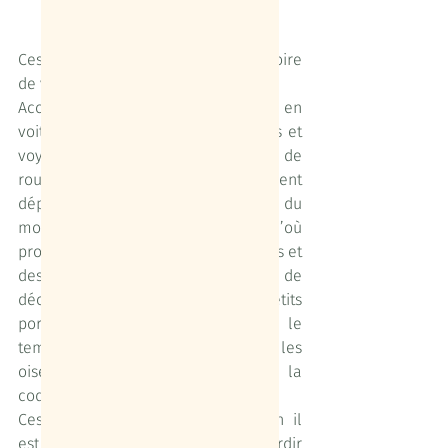
Ces parenthèses racontent une histoire 
de vacances différentes :
Accessibles facilement en train, ou en 
voiture (la plupart de nos passagers et 
voyageurs sont à moins de 4 heures de 
route ou de train), totalement 
dépaysantes sans aller au bout du 
monde, ancrées dans nos terroirs d’où 
proviennent l'intégralité des aliments et 
des boissons, elles permettent de 
découvrir des villages et des petits 
ports insoupçonnés, de prendre le 
temps d’admirer les lumières, les 
oiseaux, bercés par le clapot sur la 
coque d’acier.
Ces vacances démontrent combien il 
est possible de s’évader sans alourdir 