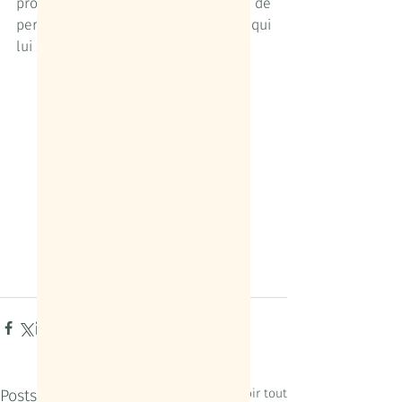
propositions de voyages afin de 
permettre à chacun de réaliser ce qui 
lui semble le plus important :
Se retrouver
Posts récents
Voir tout