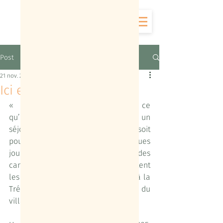
Post
21 nov. 2025
Ici et maintenant
« Hors du temps » : c’est ce 
qu’expriment nos passagers, après un 
séjour à bord du Pilgrim, que ce soit 
pour quelques heures ou quelques 
jours, sur l’étang de Thau ou le long des 
canaux. C’est aussi ce que ressentent 
les voyageurs après quelques nuits à la 
Trémière, ce petit cocon au cœur du 
village de Bouzigues.