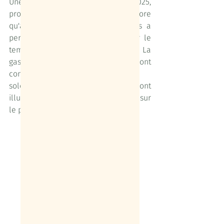
Une nouvelle fois en 2025, 
probablement plus encore 
qu'auparavant, Escondida Croisières a 
permis de ralentir, en laissant filer le 
temps sans peur de le perdre. La 
gastronomie et les massages ont 
complété l’évasion, les couchers de 
soleil sur la lagune de Thau l’ont 
illuminée, et les longues discussions sur 
le pont du bateau l'ont enrichie.