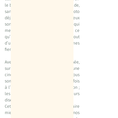
le bilan carbone d’une planète malade, 
sans faire la queue pour saisir la photo 
déjà vue par tout le monde. Nombreux 
sont les acteurs d’un tourisme local qui 
mettent tout en œuvre pour offrir ici ce 
qu’on ne trouve pas toujours au bout 
d’un voyage lointain, et nous sommes 
fiers d'être de cette "confrérie".
Avec près de 500 nuitées cette année, 
sur le Pilgrim ou à la Trémière, et une 
cinquantaine de jours sur l’eau, nous 
sommes fiers de voir une nouvelle fois 
à l’honneur nos propositions d’évasion ; 
les commentaires et avis des voyageurs 
disent tout sur leur ressenti.
Cet hiver, nous allons travailler à faire 
mieux encore, à enrichir nos 